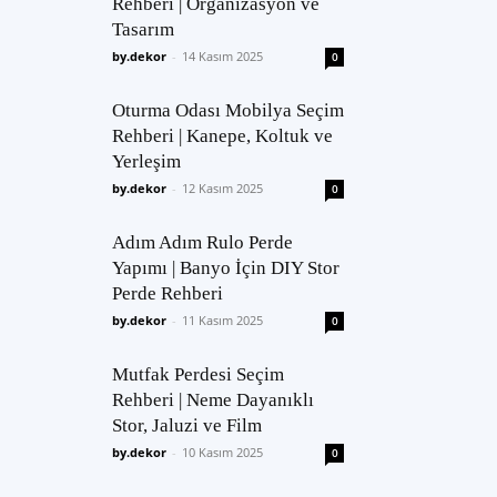
Rehberi | Organizasyon ve
Tasarım
by.dekor
-
14 Kasım 2025
0
Oturma Odası Mobilya Seçim
Rehberi | Kanepe, Koltuk ve
Yerleşim
by.dekor
-
12 Kasım 2025
0
Adım Adım Rulo Perde
Yapımı | Banyo İçin DIY Stor
Perde Rehberi
by.dekor
-
11 Kasım 2025
0
Mutfak Perdesi Seçim
Rehberi | Neme Dayanıklı
Stor, Jaluzi ve Film
by.dekor
-
10 Kasım 2025
0