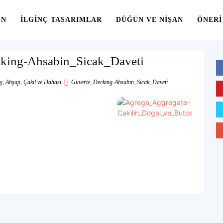
ON
İLGINÇ TASARIMLAR
DÜĞÜN VE NIŞAN
ÖNERI
king-Ahsabin_Sicak_Daveti
, Ahşap, Çakıl ve Dahası
Guverte_Decking-Ahsabin_Sicak_Daveti