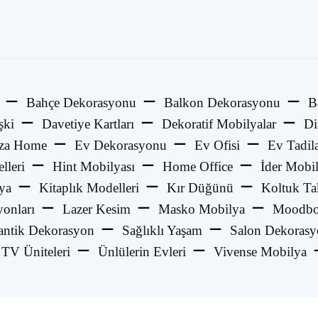
Bahçe Dekorasyonu
Balkon Dekorasyonu
B
şki
Davetiye Kartları
Dekoratif Mobilyalar
Di
za Home
Ev Dekorasyonu
Ev Ofisi
Ev Tadila
lleri
Hint Mobilyası
Home Office
İder Mobi
ya
Kitaplık Modelleri
Kır Düğünü
Koltuk Ta
onları
Lazer Kesim
Masko Mobilya
Moodbo
ntik Dekorasyon
Sağlıklı Yaşam
Salon Dekoras
TV Üniteleri
Ünlülerin Evleri
Vivense Mobilya