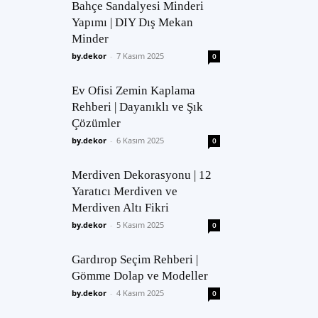
Bahçe Sandalyesi Minderi
Yapımı | DIY Dış Mekan
Minder
by.dekor
-
7 Kasım 2025
0
Ev Ofisi Zemin Kaplama
Rehberi | Dayanıklı ve Şık
Çözümler
by.dekor
-
6 Kasım 2025
0
Merdiven Dekorasyonu | 12
Yaratıcı Merdiven ve
Merdiven Altı Fikri
by.dekor
-
5 Kasım 2025
0
Gardırop Seçim Rehberi |
Gömme Dolap ve Modeller
by.dekor
-
4 Kasım 2025
0