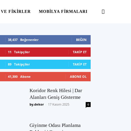
 VE FIKIRLER
MOBILYA FIRMALARI
38,437
Beğenenler
BEĞEN
11
Takipçiler
TAKIP ET
89
Takipçiler
TAKIP ET
41,300
Abone
ABONE OL
Koridor Renk Hilesi | Dar
Alanları Geniş Gösterme
by.dekor
-
17 Kasım 2025
0
Giyinme Odası Planlama