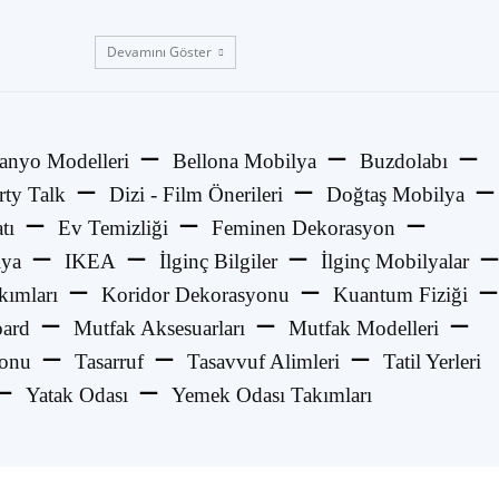
Devamını Göster
anyo Modelleri
Bellona Mobilya
Buzdolabı
rty Talk
Dizi - Film Önerileri
Doğtaş Mobilya
tı
Ev Temizliği
Feminen Dekorasyon
lya
IKEA
İlginç Bilgiler
İlginç Mobilyalar
kımları
Koridor Dekorasyonu
Kuantum Fiziği
ard
Mutfak Aksesuarları
Mutfak Modelleri
yonu
Tasarruf
Tasavvuf Alimleri
Tatil Yerleri
Yatak Odası
Yemek Odası Takımları