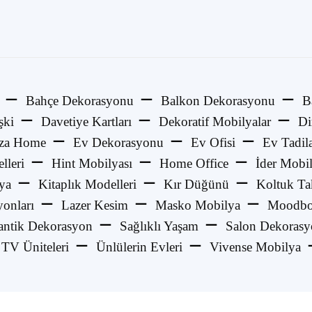
Bahçe Dekorasyonu
Balkon Dekorasyonu
B
şki
Davetiye Kartları
Dekoratif Mobilyalar
Di
za Home
Ev Dekorasyonu
Ev Ofisi
Ev Tadila
lleri
Hint Mobilyası
Home Office
İder Mobi
ya
Kitaplık Modelleri
Kır Düğünü
Koltuk Ta
onları
Lazer Kesim
Masko Mobilya
Moodbo
ntik Dekorasyon
Sağlıklı Yaşam
Salon Dekoras
TV Üniteleri
Ünlülerin Evleri
Vivense Mobilya