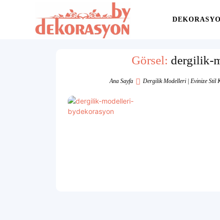
Yaşam
DEKORASY
Alanınıza
Görsel:
dergilik-
Ana Sayfa
Dergilik Modelleri | Evinize Stil
İlham