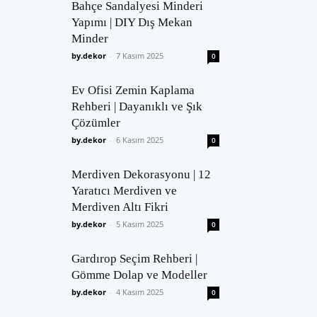
Bahçe Sandalyesi Minderi
Yapımı | DIY Dış Mekan
Minder
by.dekor
-
7 Kasım 2025
0
Ev Ofisi Zemin Kaplama
Rehberi | Dayanıklı ve Şık
Çözümler
by.dekor
-
6 Kasım 2025
0
Merdiven Dekorasyonu | 12
Yaratıcı Merdiven ve
Merdiven Altı Fikri
by.dekor
-
5 Kasım 2025
0
Gardırop Seçim Rehberi |
Gömme Dolap ve Modeller
by.dekor
-
4 Kasım 2025
0