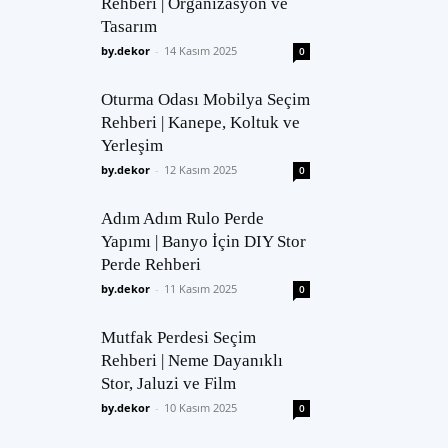
Rehberi | Organizasyon ve
Tasarım
by.dekor
-
14 Kasım 2025
0
Oturma Odası Mobilya Seçim
Rehberi | Kanepe, Koltuk ve
Yerleşim
by.dekor
-
12 Kasım 2025
0
Adım Adım Rulo Perde
Yapımı | Banyo İçin DIY Stor
Perde Rehberi
by.dekor
-
11 Kasım 2025
0
Mutfak Perdesi Seçim
Rehberi | Neme Dayanıklı
Stor, Jaluzi ve Film
by.dekor
-
10 Kasım 2025
0