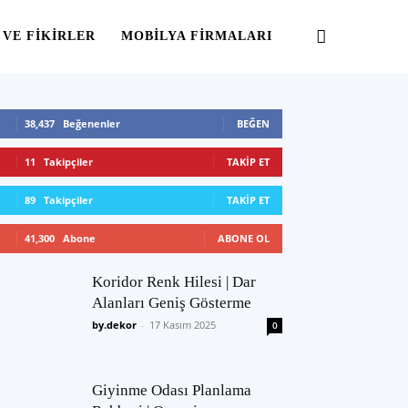
 VE FIKIRLER
MOBILYA FIRMALARI
38,437
Beğenenler
BEĞEN
11
Takipçiler
TAKIP ET
89
Takipçiler
TAKIP ET
41,300
Abone
ABONE OL
Koridor Renk Hilesi | Dar
Alanları Geniş Gösterme
by.dekor
-
17 Kasım 2025
0
Giyinme Odası Planlama