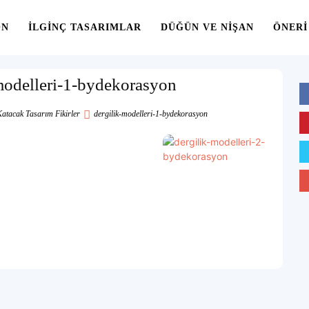
ON
İLGINÇ TASARIMLAR
DÜĞÜN VE NIŞAN
ÖNERI
modelleri-1-bydekorasyon
 Katacak Tasarım Fikirler
dergilik-modelleri-1-bydekorasyon