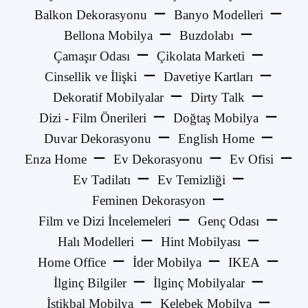
Balkon Dekorasyonu
Banyo Modelleri
Bellona Mobilya
Buzdolabı
Çamaşır Odası
Çikolata Marketi
Cinsellik ve İlişki
Davetiye Kartları
Dekoratif Mobilyalar
Dirty Talk
Dizi - Film Önerileri
Doğtaş Mobilya
Duvar Dekorasyonu
English Home
Enza Home
Ev Dekorasyonu
Ev Ofisi
Ev Tadilatı
Ev Temizliği
Feminen Dekorasyon
Film ve Dizi İncelemeleri
Genç Odası
Halı Modelleri
Hint Mobilyası
Home Office
İder Mobilya
IKEA
İlginç Bilgiler
İlginç Mobilyalar
İstikbal Mobilya
Kelebek Mobilya