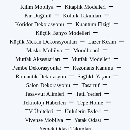
Kilim Mobilya
Kitaplık Modelleri
Kır Düğünü
Koltuk Takımları
Koridor Dekorasyonu
Kuantum Fiziği
Küçük Banyo Modelleri
Küçük Mekan Dekorasyonları
Lazer Kesim
Masko Mobilya
Moodboard
Mutfak Aksesuarları
Mutfak Modelleri
Pembe Dekorasyonlar
Rezonans Kanunu
Romantik Dekorasyon
Sağlıklı Yaşam
Salon Dekorasyonu
Tasarruf
Tasavvuf Alimleri
Tatil Yerleri
Teknoloji Haberleri
Tepe Home
TV Üniteleri
Ünlülerin Evleri
Vivense Mobilya
Yatak Odası
Yemek Odası Takımları