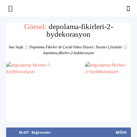
Yaşam
Görsel:
depolama-fikirleri-2-
bydekorasyon
Alanınıza
Ana Sayfa
Depolama Fikirleri ile Çocuk Odası Düzeni | Yaratıcı Çözümler
depolama-fikirleri-2-bydekorasyon
İlham
38,437
Beğenenler
BEĞEN