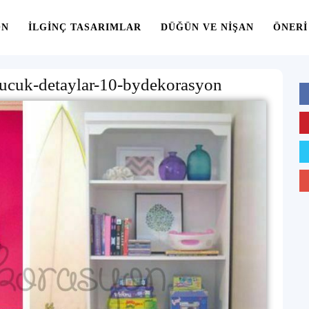
ON
İLGINÇ TASARIMLAR
DÜĞÜN VE NIŞAN
ÖNERI
ucuk-detaylar-10-bydekorasyon