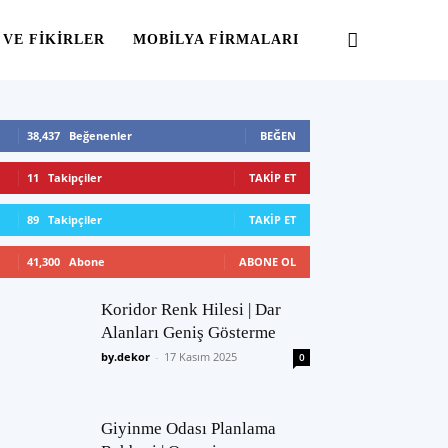
 VE FIKIRLER
MOBILYA FIRMALARI
38,437
Beğenenler
BEĞEN
11
Takipçiler
TAKIP ET
89
Takipçiler
TAKIP ET
41,300
Abone
ABONE OL
Koridor Renk Hilesi | Dar
Alanları Geniş Gösterme
by.dekor
-
17 Kasım 2025
0
Giyinme Odası Planlama