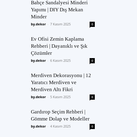
Bahçe Sandalyesi Minderi
Yapımı | DIY Dış Mekan
Minder
by.dekor
-
7 Kasım 2025
0
Ev Ofisi Zemin Kaplama
Rehberi | Dayanıklı ve Şık
Çözümler
by.dekor
-
6 Kasım 2025
0
Merdiven Dekorasyonu | 12
Yaratıcı Merdiven ve
Merdiven Altı Fikri
by.dekor
-
5 Kasım 2025
0
Gardırop Seçim Rehberi |
Gömme Dolap ve Modeller
by.dekor
-
4 Kasım 2025
0