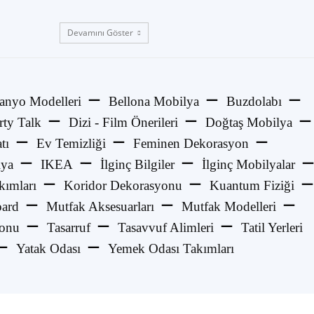
Devamını Göster
anyo Modelleri
Bellona Mobilya
Buzdolabı
rty Talk
Dizi - Film Önerileri
Doğtaş Mobilya
tı
Ev Temizliği
Feminen Dekorasyon
lya
IKEA
İlginç Bilgiler
İlginç Mobilyalar
kımları
Koridor Dekorasyonu
Kuantum Fiziği
ard
Mutfak Aksesuarları
Mutfak Modelleri
yonu
Tasarruf
Tasavvuf Alimleri
Tatil Yerleri
Yatak Odası
Yemek Odası Takımları