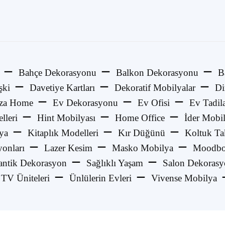
Bahçe Dekorasyonu
Balkon Dekorasyonu
B
şki
Davetiye Kartları
Dekoratif Mobilyalar
Di
za Home
Ev Dekorasyonu
Ev Ofisi
Ev Tadila
lleri
Hint Mobilyası
Home Office
İder Mobi
ya
Kitaplık Modelleri
Kır Düğünü
Koltuk Ta
onları
Lazer Kesim
Masko Mobilya
Moodbo
ntik Dekorasyon
Sağlıklı Yaşam
Salon Dekoras
TV Üniteleri
Ünlülerin Evleri
Vivense Mobilya