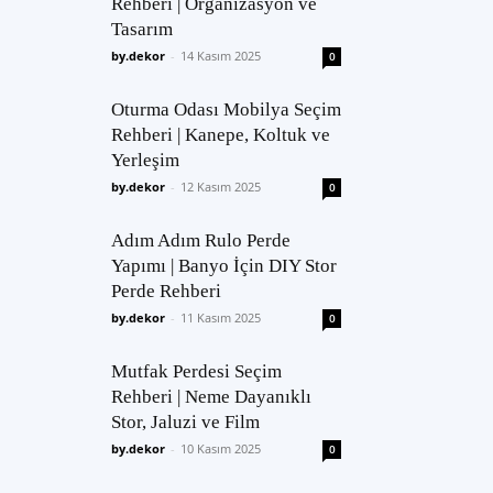
Rehberi | Organizasyon ve
Tasarım
by.dekor
-
14 Kasım 2025
0
Oturma Odası Mobilya Seçim
Rehberi | Kanepe, Koltuk ve
Yerleşim
by.dekor
-
12 Kasım 2025
0
Adım Adım Rulo Perde
Yapımı | Banyo İçin DIY Stor
Perde Rehberi
by.dekor
-
11 Kasım 2025
0
Mutfak Perdesi Seçim
Rehberi | Neme Dayanıklı
Stor, Jaluzi ve Film
by.dekor
-
10 Kasım 2025
0