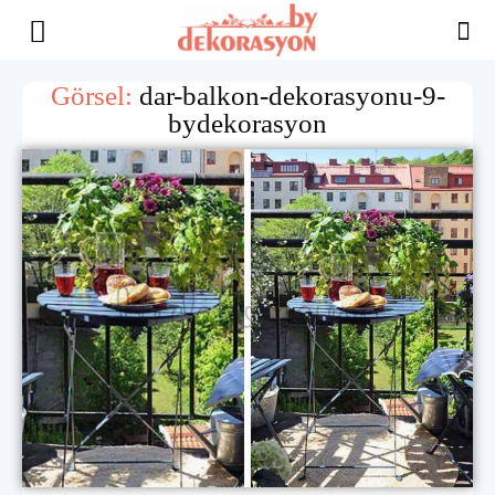
Yaşam
Görsel:
dar-balkon-dekorasyonu-9-
bydekorasyon
Alanınıza
İlham