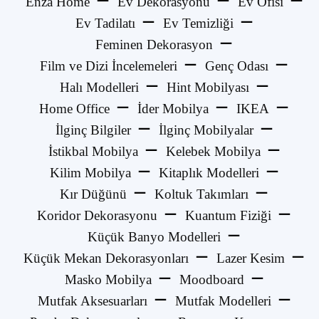
Enza Home
Ev Dekorasyonu
Ev Ofisi
Ev Tadilatı
Ev Temizliği
Feminen Dekorasyon
Film ve Dizi İncelemeleri
Genç Odası
Halı Modelleri
Hint Mobilyası
Home Office
İder Mobilya
IKEA
İlginç Bilgiler
İlginç Mobilyalar
İstikbal Mobilya
Kelebek Mobilya
Kilim Mobilya
Kitaplık Modelleri
Kır Düğünü
Koltuk Takımları
Koridor Dekorasyonu
Kuantum Fiziği
Küçük Banyo Modelleri
Küçük Mekan Dekorasyonları
Lazer Kesim
Masko Mobilya
Moodboard
Mutfak Aksesuarları
Mutfak Modelleri