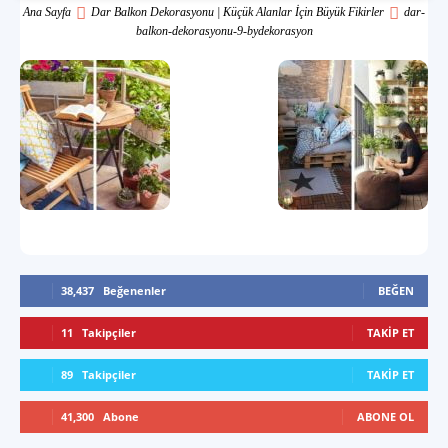
Ana Sayfa
Dar Balkon Dekorasyonu | Küçük Alanlar İçin Büyük Fikirler
dar-
balkon-dekorasyonu-9-bydekorasyon
38,437
Beğenenler
BEĞEN
11
Takipçiler
TAKIP ET
89
Takipçiler
TAKIP ET
41,300
Abone
ABONE OL