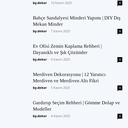
by.dekor
-
10 Kasım 2025
0
Bahçe Sandalyesi Minderi Yapımı | DIY Dış
Mekan Minder
by.dekor
-
7 Kasım 2025
0
Ev Ofisi Zemin Kaplama Rehberi |
Dayanıklı ve Şık Çözümler
by.dekor
-
6 Kasım 2025
0
Merdiven Dekorasyonu | 12 Yaratıcı
Merdiven ve Merdiven Altı Fikri
by.dekor
-
5 Kasım 2025
0
Gardırop Seçim Rehberi | Gömme Dolap ve
Modeller
by.dekor
-
4 Kasım 2025
0