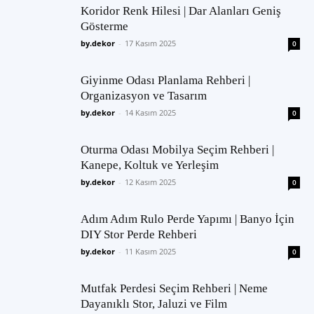
Koridor Renk Hilesi | Dar Alanları Geniş
Gösterme
by.dekor
-
17 Kasım 2025
0
Giyinme Odası Planlama Rehberi |
Organizasyon ve Tasarım
by.dekor
-
14 Kasım 2025
0
Oturma Odası Mobilya Seçim Rehberi |
Kanepe, Koltuk ve Yerleşim
by.dekor
-
12 Kasım 2025
0
Adım Adım Rulo Perde Yapımı | Banyo İçin
DIY Stor Perde Rehberi
by.dekor
-
11 Kasım 2025
0
Mutfak Perdesi Seçim Rehberi | Neme
Dayanıklı Stor, Jaluzi ve Film