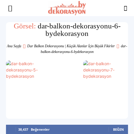
Yaşam
Görsel:
dar-balkon-dekorasyonu-6-
bydekorasyon
Alanınıza
Ana Sayfa
Dar Balkon Dekorasyonu | Küçük Alanlar İçin Büyük Fikirler
dar-
balkon-dekorasyonu-6-bydekorasyon
İlham
38,437
Beğenenler
BEĞEN