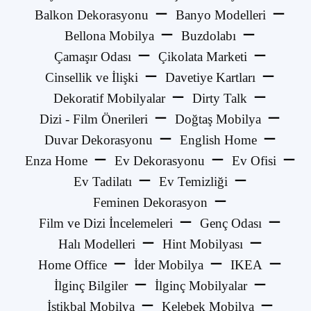
Balkon Dekorasyonu
Banyo Modelleri
Bellona Mobilya
Buzdolabı
Çamaşır Odası
Çikolata Marketi
Cinsellik ve İlişki
Davetiye Kartları
Dekoratif Mobilyalar
Dirty Talk
Dizi - Film Önerileri
Doğtaş Mobilya
Duvar Dekorasyonu
English Home
Enza Home
Ev Dekorasyonu
Ev Ofisi
Ev Tadilatı
Ev Temizliği
Feminen Dekorasyon
Film ve Dizi İncelemeleri
Genç Odası
Halı Modelleri
Hint Mobilyası
Home Office
İder Mobilya
IKEA
İlginç Bilgiler
İlginç Mobilyalar
İstikbal Mobilya
Kelebek Mobilya