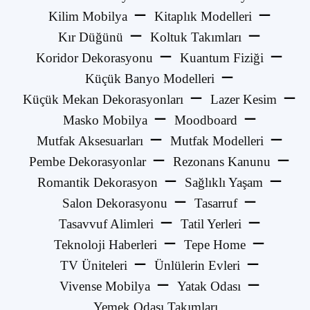
Kilim Mobilya
Kitaplık Modelleri
Kır Düğünü
Koltuk Takımları
Koridor Dekorasyonu
Kuantum Fiziği
Küçük Banyo Modelleri
Küçük Mekan Dekorasyonları
Lazer Kesim
Masko Mobilya
Moodboard
Mutfak Aksesuarları
Mutfak Modelleri
Pembe Dekorasyonlar
Rezonans Kanunu
Romantik Dekorasyon
Sağlıklı Yaşam
Salon Dekorasyonu
Tasarruf
Tasavvuf Alimleri
Tatil Yerleri
Teknoloji Haberleri
Tepe Home
TV Üniteleri
Ünlülerin Evleri
Vivense Mobilya
Yatak Odası
Yemek Odası Takımları