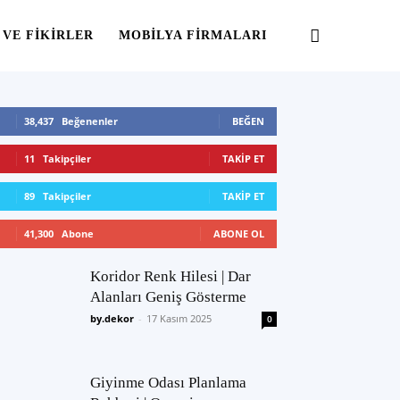
 VE FIKIRLER
MOBILYA FIRMALARI
38,437
Beğenenler
BEĞEN
11
Takipçiler
TAKIP ET
89
Takipçiler
TAKIP ET
41,300
Abone
ABONE OL
Koridor Renk Hilesi | Dar
Alanları Geniş Gösterme
by.dekor
-
17 Kasım 2025
0
Giyinme Odası Planlama