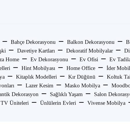
Bahçe Dekorasyonu
Balkon Dekorasyonu
B
şki
Davetiye Kartları
Dekoratif Mobilyalar
Di
za Home
Ev Dekorasyonu
Ev Ofisi
Ev Tadila
lleri
Hint Mobilyası
Home Office
İder Mobi
ya
Kitaplık Modelleri
Kır Düğünü
Koltuk Ta
onları
Lazer Kesim
Masko Mobilya
Moodbo
ntik Dekorasyon
Sağlıklı Yaşam
Salon Dekoras
TV Üniteleri
Ünlülerin Evleri
Vivense Mobilya