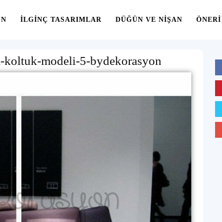
ON
İLGINÇ TASARIMLAR
DÜĞÜN VE NIŞAN
ÖNERI
a-koltuk-modeli-5-bydekorasyon