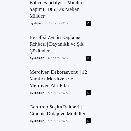
Bahçe Sandalyesi Minderi
Yapımı | DIY Dış Mekan
Minder
by.dekor
-
7 Kasım 2025
0
Ev Ofisi Zemin Kaplama
Rehberi | Dayanıklı ve Şık
Çözümler
by.dekor
-
6 Kasım 2025
0
Merdiven Dekorasyonu | 12
Yaratıcı Merdiven ve
Merdiven Altı Fikri
by.dekor
-
5 Kasım 2025
0
Gardırop Seçim Rehberi |
Gömme Dolap ve Modeller
by.dekor
-
4 Kasım 2025
0