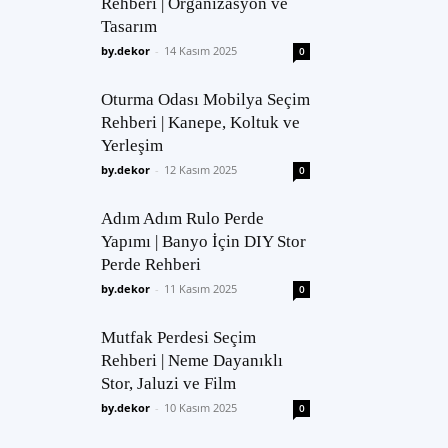
Rehberi | Organizasyon ve
Tasarım
by.dekor
-
14 Kasım 2025
0
Oturma Odası Mobilya Seçim
Rehberi | Kanepe, Koltuk ve
Yerleşim
by.dekor
-
12 Kasım 2025
0
Adım Adım Rulo Perde
Yapımı | Banyo İçin DIY Stor
Perde Rehberi
by.dekor
-
11 Kasım 2025
0
Mutfak Perdesi Seçim
Rehberi | Neme Dayanıklı
Stor, Jaluzi ve Film
by.dekor
-
10 Kasım 2025
0