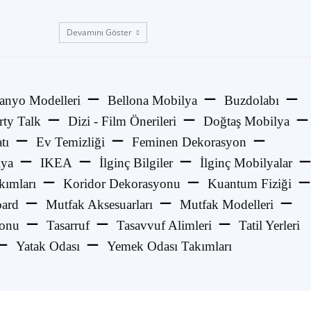
Devamını Göster
anyo Modelleri
Bellona Mobilya
Buzdolabı
rty Talk
Dizi - Film Önerileri
Doğtaş Mobilya
tı
Ev Temizliği
Feminen Dekorasyon
lya
IKEA
İlginç Bilgiler
İlginç Mobilyalar
kımları
Koridor Dekorasyonu
Kuantum Fiziği
ard
Mutfak Aksesuarları
Mutfak Modelleri
yonu
Tasarruf
Tasavvuf Alimleri
Tatil Yerleri
Yatak Odası
Yemek Odası Takımları