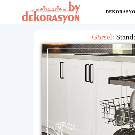
Yaşam
DEKORASY
Alanınıza
Görsel:
Stand
İlham