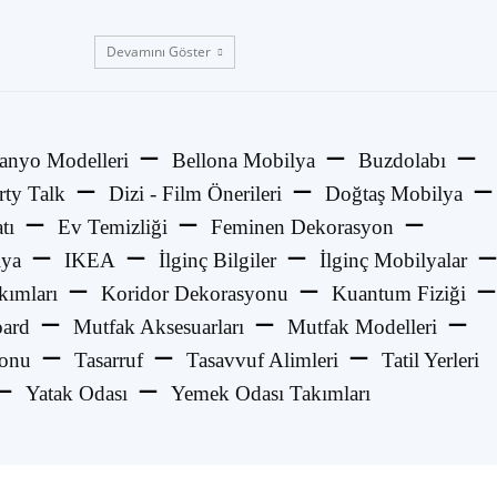
Devamını Göster
anyo Modelleri
Bellona Mobilya
Buzdolabı
rty Talk
Dizi - Film Önerileri
Doğtaş Mobilya
tı
Ev Temizliği
Feminen Dekorasyon
lya
IKEA
İlginç Bilgiler
İlginç Mobilyalar
kımları
Koridor Dekorasyonu
Kuantum Fiziği
ard
Mutfak Aksesuarları
Mutfak Modelleri
yonu
Tasarruf
Tasavvuf Alimleri
Tatil Yerleri
Yatak Odası
Yemek Odası Takımları