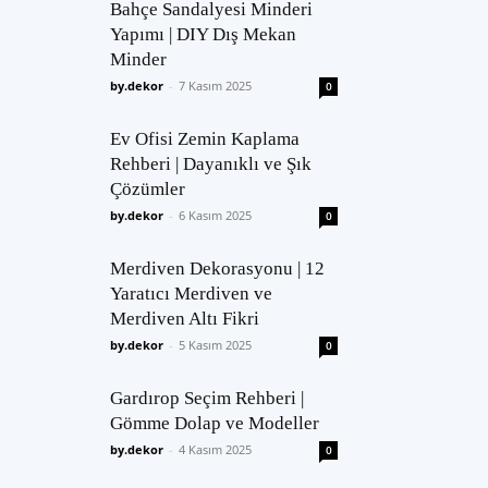
Bahçe Sandalyesi Minderi
Yapımı | DIY Dış Mekan
Minder
by.dekor
-
7 Kasım 2025
0
Ev Ofisi Zemin Kaplama
Rehberi | Dayanıklı ve Şık
Çözümler
by.dekor
-
6 Kasım 2025
0
Merdiven Dekorasyonu | 12
Yaratıcı Merdiven ve
Merdiven Altı Fikri
by.dekor
-
5 Kasım 2025
0
Gardırop Seçim Rehberi |
Gömme Dolap ve Modeller
by.dekor
-
4 Kasım 2025
0