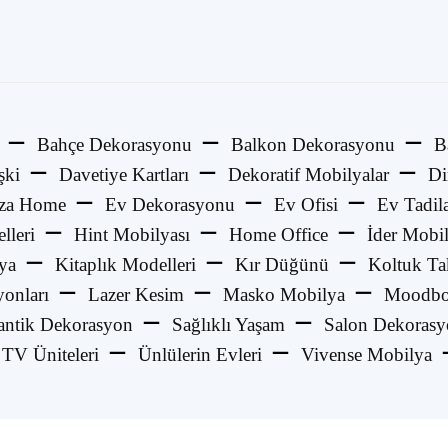
Bahçe Dekorasyonu
Balkon Dekorasyonu
B
şki
Davetiye Kartları
Dekoratif Mobilyalar
Di
za Home
Ev Dekorasyonu
Ev Ofisi
Ev Tadila
lleri
Hint Mobilyası
Home Office
İder Mobi
ya
Kitaplık Modelleri
Kır Düğünü
Koltuk Ta
onları
Lazer Kesim
Masko Mobilya
Moodbo
ntik Dekorasyon
Sağlıklı Yaşam
Salon Dekoras
TV Üniteleri
Ünlülerin Evleri
Vivense Mobilya