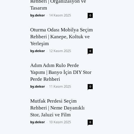
Rehberi | Organizasyon ve
Tasarım
by.dekor
-
14 Kasım 2025
0
Oturma Odası Mobilya Seçim
Rehberi | Kanepe, Koltuk ve
Yerleşim
by.dekor
-
12 Kasım 2025
0
Adım Adım Rulo Perde
Yapımı | Banyo İçin DIY Stor
Perde Rehberi
by.dekor
-
11 Kasım 2025
0
Mutfak Perdesi Seçim
Rehberi | Neme Dayanıklı
Stor, Jaluzi ve Film
by.dekor
-
10 Kasım 2025
0