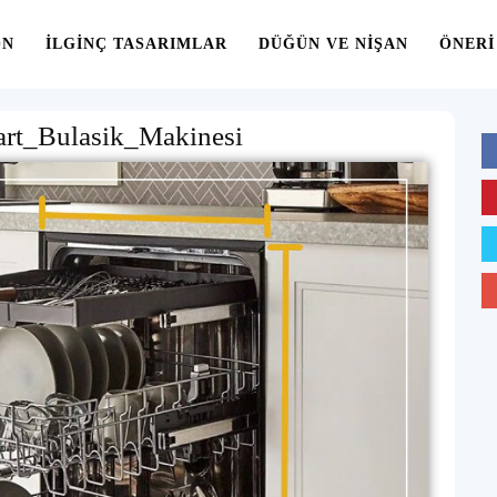
ON
İLGINÇ TASARIMLAR
DÜĞÜN VE NIŞAN
ÖNERI
art_Bulasik_Makinesi