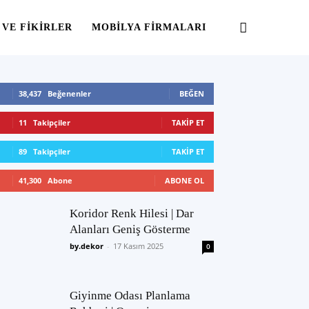
 VE FIKIRLER
MOBILYA FIRMALARI
38,437
Beğenenler
BEĞEN
11
Takipçiler
TAKIP ET
89
Takipçiler
TAKIP ET
41,300
Abone
ABONE OL
Koridor Renk Hilesi | Dar
Alanları Geniş Gösterme
by.dekor
-
17 Kasım 2025
0
Giyinme Odası Planlama