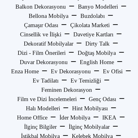
Balkon Dekorasyonu
Banyo Modelleri
Bellona Mobilya
Buzdolabı
Çamaşır Odası
Çikolata Marketi
Cinsellik ve İlişki
Davetiye Kartları
Dekoratif Mobilyalar
Dirty Talk
Dizi - Film Önerileri
Doğtaş Mobilya
Duvar Dekorasyonu
English Home
Enza Home
Ev Dekorasyonu
Ev Ofisi
Ev Tadilatı
Ev Temizliği
Feminen Dekorasyon
Film ve Dizi İncelemeleri
Genç Odası
Halı Modelleri
Hint Mobilyası
Home Office
İder Mobilya
IKEA
İlginç Bilgiler
İlginç Mobilyalar
İstikbal Mobilya
Kelebek Mobilya