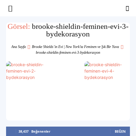
Yaşam
Görsel:
brooke-shieldin-feminen-evi-3-
bydekorasyon
Alanınıza
Ana Sayfa
Brooke Shields’in Evi | New York’ta Feminen ve Şık Bir Yuva
brooke-shieldin-feminen-evi-3-bydekorasyon
İlham
38,437
Beğenenler
BEĞEN