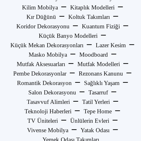
Kilim Mobilya
Kitaplık Modelleri
Kır Düğünü
Koltuk Takımları
Koridor Dekorasyonu
Kuantum Fiziği
Küçük Banyo Modelleri
Küçük Mekan Dekorasyonları
Lazer Kesim
Masko Mobilya
Moodboard
Mutfak Aksesuarları
Mutfak Modelleri
Pembe Dekorasyonlar
Rezonans Kanunu
Romantik Dekorasyon
Sağlıklı Yaşam
Salon Dekorasyonu
Tasarruf
Tasavvuf Alimleri
Tatil Yerleri
Teknoloji Haberleri
Tepe Home
TV Üniteleri
Ünlülerin Evleri
Vivense Mobilya
Yatak Odası
Yemek Odası Takımları