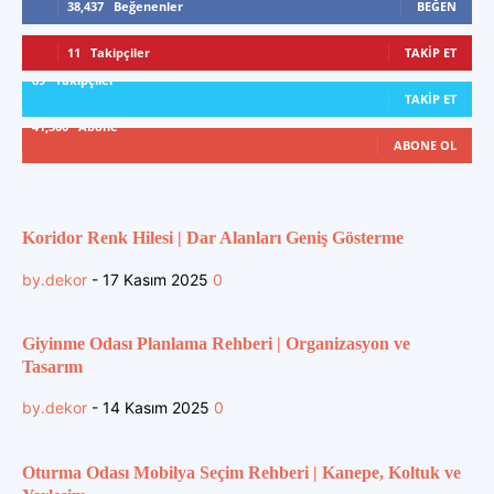
38,437
Beğenenler
BEĞEN
11
Takipçiler
TAKIP ET
89
Takipçiler
TAKIP ET
41,300
Abone
ABONE OL
Koridor Renk Hilesi | Dar Alanları Geniş Gösterme
by.dekor
-
17 Kasım 2025
0
Giyinme Odası Planlama Rehberi | Organizasyon ve
Tasarım
by.dekor
-
14 Kasım 2025
0
Oturma Odası Mobilya Seçim Rehberi | Kanepe, Koltuk ve