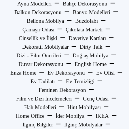
Ayna Modelleri
Bahçe Dekorasyonu
Balkon Dekorasyonu
Banyo Modelleri
Bellona Mobilya
Buzdolabı
Çamaşır Odası
Çikolata Marketi
Cinsellik ve İlişki
Davetiye Kartları
Dekoratif Mobilyalar
Dirty Talk
Dizi - Film Önerileri
Doğtaş Mobilya
Duvar Dekorasyonu
English Home
Enza Home
Ev Dekorasyonu
Ev Ofisi
Ev Tadilatı
Ev Temizliği
Feminen Dekorasyon
Film ve Dizi İncelemeleri
Genç Odası
Halı Modelleri
Hint Mobilyası
Home Office
İder Mobilya
IKEA
İlginç Bilgiler
İlginç Mobilyalar