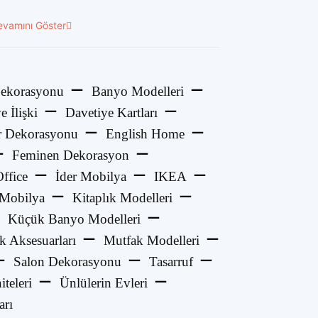
evamını Göster
ekorasyonu
Banyo Modelleri
e İlişki
Davetiye Kartları
 Dekorasyonu
English Home
Feminen Dekorasyon
ffice
İder Mobilya
IKEA
 Mobilya
Kitaplık Modelleri
Küçük Banyo Modelleri
k Aksesuarları
Mutfak Modelleri
Salon Dekorasyonu
Tasarruf
teleri
Ünlülerin Evleri
arı