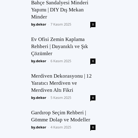
Bahçe Sandalyesi Minderi
Yapımı | DIY Dış Mekan
Minder
by.dekor
-
7 Kasım 2025
0
Ev Ofisi Zemin Kaplama
Rehberi | Dayanıklı ve Şık
Çözümler
by.dekor
-
6 Kasım 2025
0
Merdiven Dekorasyonu | 12
Yaratıcı Merdiven ve
Merdiven Altı Fikri
by.dekor
-
5 Kasım 2025
0
Gardırop Seçim Rehberi |
Gömme Dolap ve Modeller
by.dekor
-
4 Kasım 2025
0