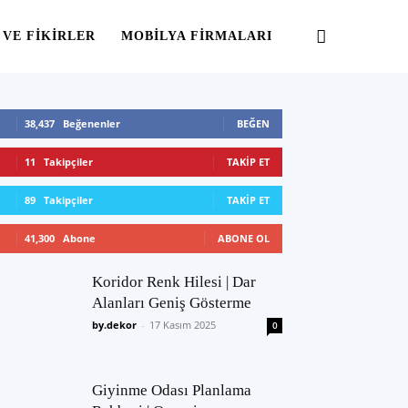
 VE FIKIRLER
MOBILYA FIRMALARI
38,437
Beğenenler
BEĞEN
11
Takipçiler
TAKIP ET
89
Takipçiler
TAKIP ET
41,300
Abone
ABONE OL
Koridor Renk Hilesi | Dar
Alanları Geniş Gösterme
by.dekor
-
17 Kasım 2025
0
Giyinme Odası Planlama