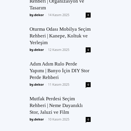
Rehberi | Organizasyon ve
Tasarım
by.dekor
-
14 Kasım 2025
0
Oturma Odası Mobilya Seçim
Rehberi | Kanepe, Koltuk ve
Yerleşim
by.dekor
-
12 Kasım 2025
0
Adım Adım Rulo Perde
Yapımı | Banyo İçin DIY Stor
Perde Rehberi
by.dekor
-
11 Kasım 2025
0
Mutfak Perdesi Seçim
Rehberi | Neme Dayanıklı
Stor, Jaluzi ve Film
by.dekor
-
10 Kasım 2025
0