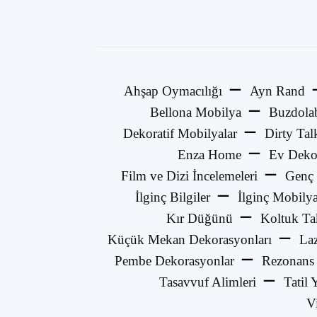
Ahşap Oymacılığı
Ayn Rand
Bellona Mobilya
Buzdola
Dekoratif Mobilyalar
Dirty Tal
Enza Home
Ev Deko
Film ve Dizi İncelemeleri
Genç 
İlginç Bilgiler
İlginç Mobilya
Kır Düğünü
Koltuk Ta
Küçük Mekan Dekorasyonları
La
Pembe Dekorasyonlar
Rezonans
Tasavvuf Alimleri
Tatil 
V