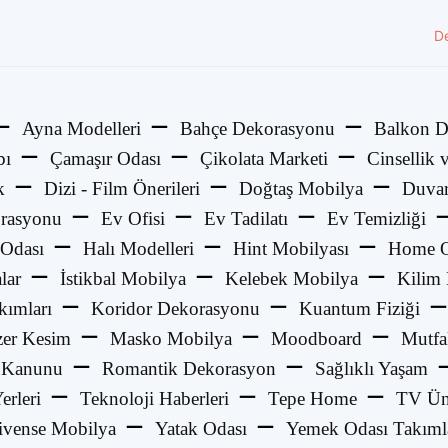
D
Ayna Modelleri
Bahçe Dekorasyonu
Balkon D
bı
Çamaşır Odası
Çikolata Marketi
Cinsellik v
k
Dizi - Film Önerileri
Doğtaş Mobilya
Duvar
rasyonu
Ev Ofisi
Ev Tadilatı
Ev Temizliği
Odası
Halı Modelleri
Hint Mobilyası
Home O
lar
İstikbal Mobilya
Kelebek Mobilya
Kilim
kımları
Koridor Dekorasyonu
Kuantum Fiziği
zer Kesim
Masko Mobilya
Moodboard
Mutfa
 Kanunu
Romantik Dekorasyon
Sağlıklı Yaşam
Yerleri
Teknoloji Haberleri
Tepe Home
TV Üni
ivense Mobilya
Yatak Odası
Yemek Odası Takıml