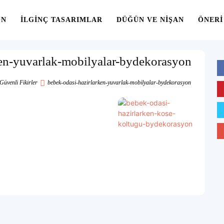
ON
İLGINÇ TASARIMLAR
DÜĞÜN VE NIŞAN
ÖNERI
ken-yuvarlak-mobilyalar-bydekorasyon
Güvenli Fikirler
bebek-odasi-hazirlarken-yuvarlak-mobilyalar-bydekorasyon