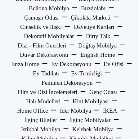
Bellona Mobilya
Buzdolabı
Çamaşır Odası
Çikolata Marketi
Cinsellik ve İlişki
Davetiye Kartları
Dekoratif Mobilyalar
Dirty Talk
Dizi - Film Önerileri
Doğtaş Mobilya
Duvar Dekorasyonu
English Home
Enza Home
Ev Dekorasyonu
Ev Ofisi
Ev Tadilatı
Ev Temizliği
Feminen Dekorasyon
Film ve Dizi İncelemeleri
Genç Odası
Halı Modelleri
Hint Mobilyası
Home Office
İder Mobilya
IKEA
İlginç Bilgiler
İlginç Mobilyalar
İstikbal Mobilya
Kelebek Mobilya
Kilim Mobilya
Kitaplık Modelleri