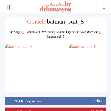
Yaşam
Görsel:
batman_suit_5
Alanınıza
Ana Sayfa
Batman Suit Otel Odası | Gotham City’de Bir Gece Macerası
batman_suit_5
İlham
38,437
Beğenenler
BEĞEN