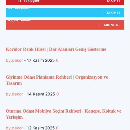
11
Takipçiler
TAKIP ET
89
Takipçiler
TAKIP ET
41,300
Abone
ABONE OL
Koridor Renk Hilesi | Dar Alanları Geniş Gösterme
by.dekor
-
17 Kasım 2025
0
Giyinme Odası Planlama Rehberi | Organizasyon ve
Tasarım
by.dekor
-
14 Kasım 2025
0
Oturma Odası Mobilya Seçim Rehberi | Kanepe, Koltuk ve
Yerleşim
by.dekor
-
12 Kasım 2025
0