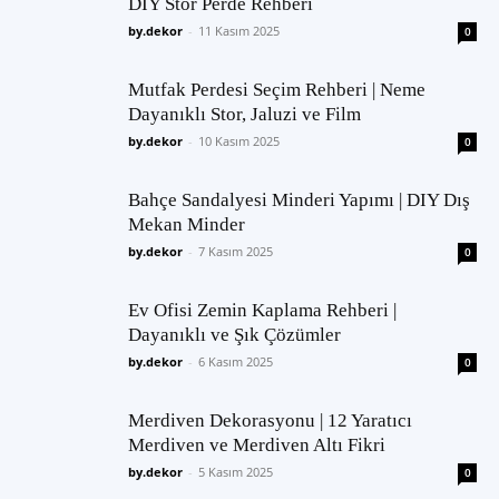
DIY Stor Perde Rehberi
by.dekor
-
11 Kasım 2025
0
Mutfak Perdesi Seçim Rehberi | Neme
Dayanıklı Stor, Jaluzi ve Film
by.dekor
-
10 Kasım 2025
0
Bahçe Sandalyesi Minderi Yapımı | DIY Dış
Mekan Minder
by.dekor
-
7 Kasım 2025
0
Ev Ofisi Zemin Kaplama Rehberi |
Dayanıklı ve Şık Çözümler
by.dekor
-
6 Kasım 2025
0
Merdiven Dekorasyonu | 12 Yaratıcı
Merdiven ve Merdiven Altı Fikri
by.dekor
-
5 Kasım 2025
0