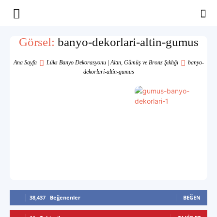
Yaşam
Görsel:
banyo-dekorlari-altin-gumus
Alanınıza
Ana Sayfa
Lüks Banyo Dekorasyonu | Altın, Gümüş ve Bronz Şıklığı
banyo-
dekorlari-altin-gumus
İlham
38,437
Beğenenler
BEĞEN