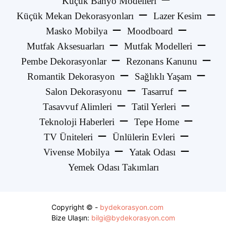
Küçük Banyo Modelleri
Küçük Mekan Dekorasyonları
Lazer Kesim
Masko Mobilya
Moodboard
Mutfak Aksesuarları
Mutfak Modelleri
Pembe Dekorasyonlar
Rezonans Kanunu
Romantik Dekorasyon
Sağlıklı Yaşam
Salon Dekorasyonu
Tasarruf
Tasavvuf Alimleri
Tatil Yerleri
Teknoloji Haberleri
Tepe Home
TV Üniteleri
Ünlülerin Evleri
Vivense Mobilya
Yatak Odası
Yemek Odası Takımları
Copyright © -
bydekorasyon.com
Bize Ulaşın:
bilgi@bydekorasyon.com