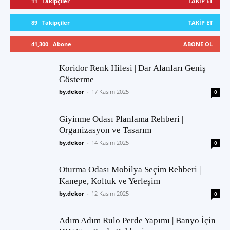
11
Takipçiler
TAKIP ET
89
Takipçiler
TAKIP ET
41,300
Abone
ABONE OL
Koridor Renk Hilesi | Dar Alanları Geniş
Gösterme
by.dekor
-
17 Kasım 2025
0
Giyinme Odası Planlama Rehberi |
Organizasyon ve Tasarım
by.dekor
-
14 Kasım 2025
0
Oturma Odası Mobilya Seçim Rehberi |
Kanepe, Koltuk ve Yerleşim
by.dekor
-
12 Kasım 2025
0
Adım Adım Rulo Perde Yapımı | Banyo İçin