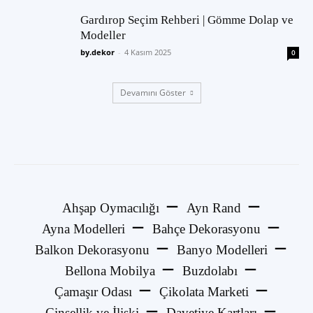
Gardırop Seçim Rehberi | Gömme Dolap ve
Modeller
by.dekor
-
4 Kasım 2025
0
Devamını Göster
Ahşap Oymacılığı
Ayn Rand
Ayna Modelleri
Bahçe Dekorasyonu
Balkon Dekorasyonu
Banyo Modelleri
Bellona Mobilya
Buzdolabı
Çamaşır Odası
Çikolata Marketi
Cinsellik ve İlişki
Davetiye Kartları