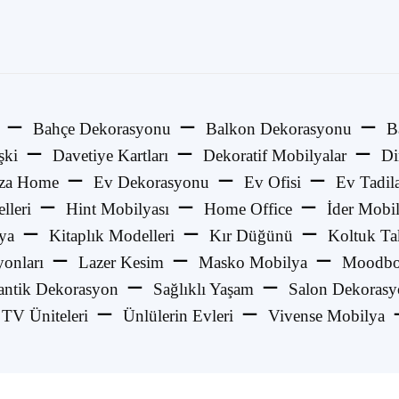
Bahçe Dekorasyonu
Balkon Dekorasyonu
B
şki
Davetiye Kartları
Dekoratif Mobilyalar
Di
za Home
Ev Dekorasyonu
Ev Ofisi
Ev Tadila
lleri
Hint Mobilyası
Home Office
İder Mobi
ya
Kitaplık Modelleri
Kır Düğünü
Koltuk Ta
onları
Lazer Kesim
Masko Mobilya
Moodbo
ntik Dekorasyon
Sağlıklı Yaşam
Salon Dekoras
TV Üniteleri
Ünlülerin Evleri
Vivense Mobilya