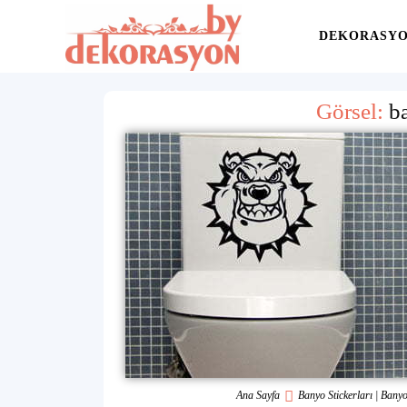
Yaşam
DEKORASY
Alanınıza
Görsel:
b
İlham
Ana Sayfa
Banyo Stickerları | Bany