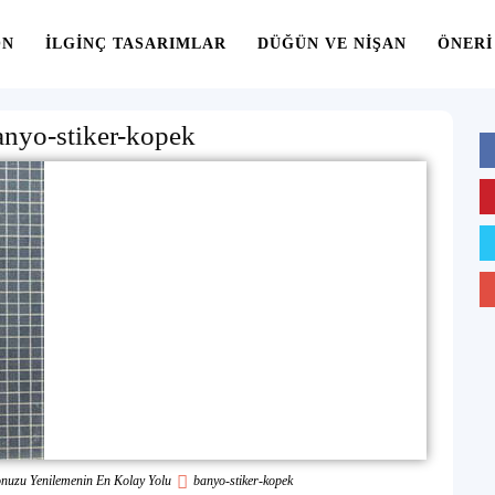
ON
İLGINÇ TASARIMLAR
DÜĞÜN VE NIŞAN
ÖNERI
anyo-stiker-kopek
onuzu Yenilemenin En Kolay Yolu
banyo-stiker-kopek