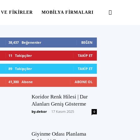
 VE FIKIRLER
MOBILYA FIRMALARI
38,437
Beğenenler
BEĞEN
11
Takipçiler
TAKIP ET
89
Takipçiler
TAKIP ET
41,300
Abone
ABONE OL
Koridor Renk Hilesi | Dar
Alanları Geniş Gösterme
by.dekor
-
17 Kasım 2025
0
Giyinme Odası Planlama