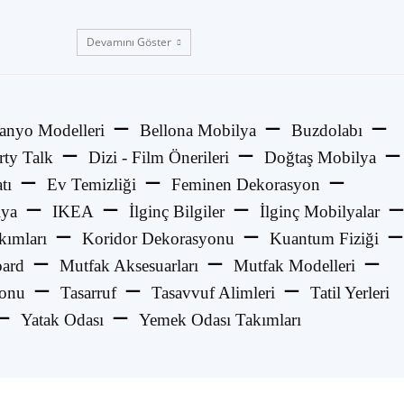
Devamını Göster
anyo Modelleri
Bellona Mobilya
Buzdolabı
rty Talk
Dizi - Film Önerileri
Doğtaş Mobilya
tı
Ev Temizliği
Feminen Dekorasyon
lya
IKEA
İlginç Bilgiler
İlginç Mobilyalar
kımları
Koridor Dekorasyonu
Kuantum Fiziği
ard
Mutfak Aksesuarları
Mutfak Modelleri
yonu
Tasarruf
Tasavvuf Alimleri
Tatil Yerleri
Yatak Odası
Yemek Odası Takımları