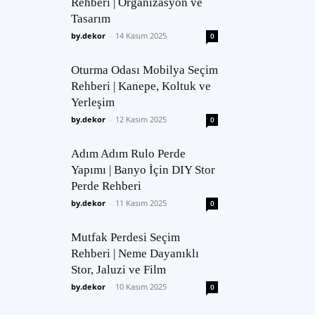
Rehberi | Organizasyon ve
Tasarım
by.dekor
-
14 Kasım 2025
0
Oturma Odası Mobilya Seçim
Rehberi | Kanepe, Koltuk ve
Yerleşim
by.dekor
-
12 Kasım 2025
0
Adım Adım Rulo Perde
Yapımı | Banyo İçin DIY Stor
Perde Rehberi
by.dekor
-
11 Kasım 2025
0
Mutfak Perdesi Seçim
Rehberi | Neme Dayanıklı
Stor, Jaluzi ve Film
by.dekor
-
10 Kasım 2025
0