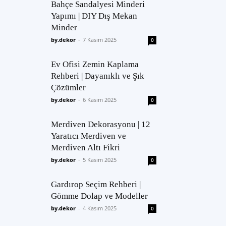
Bahçe Sandalyesi Minderi
Yapımı | DIY Dış Mekan
Minder
by.dekor
-
7 Kasım 2025
0
Ev Ofisi Zemin Kaplama
Rehberi | Dayanıklı ve Şık
Çözümler
by.dekor
-
6 Kasım 2025
0
Merdiven Dekorasyonu | 12
Yaratıcı Merdiven ve
Merdiven Altı Fikri
by.dekor
-
5 Kasım 2025
0
Gardırop Seçim Rehberi |
Gömme Dolap ve Modeller
by.dekor
-
4 Kasım 2025
0