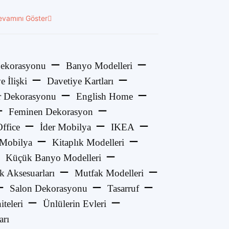
evamını Göster
ekorasyonu
Banyo Modelleri
e İlişki
Davetiye Kartları
 Dekorasyonu
English Home
Feminen Dekorasyon
ffice
İder Mobilya
IKEA
 Mobilya
Kitaplık Modelleri
Küçük Banyo Modelleri
k Aksesuarları
Mutfak Modelleri
Salon Dekorasyonu
Tasarruf
teleri
Ünlülerin Evleri
arı