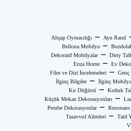
Ahşap Oymacılığı
Ayn Rand
Bellona Mobilya
Buzdola
Dekoratif Mobilyalar
Dirty Tal
Enza Home
Ev Deko
Film ve Dizi İncelemeleri
Genç 
İlginç Bilgiler
İlginç Mobilya
Kır Düğünü
Koltuk Ta
Küçük Mekan Dekorasyonları
La
Pembe Dekorasyonlar
Rezonans
Tasavvuf Alimleri
Tatil 
V