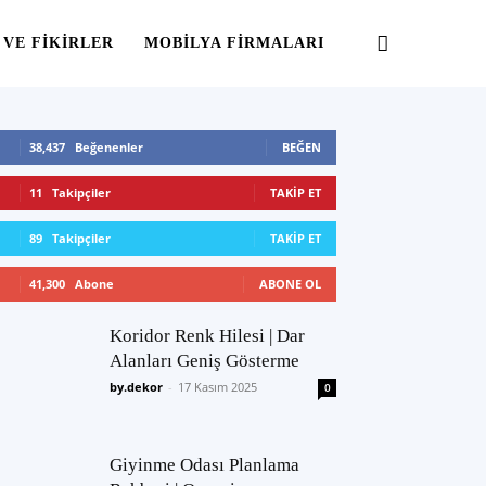
 VE FIKIRLER
MOBILYA FIRMALARI
38,437
Beğenenler
BEĞEN
11
Takipçiler
TAKIP ET
89
Takipçiler
TAKIP ET
41,300
Abone
ABONE OL
Koridor Renk Hilesi | Dar
Alanları Geniş Gösterme
by.dekor
-
17 Kasım 2025
0
Giyinme Odası Planlama