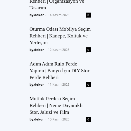
Rehberi | Organizasyon ve
Tasarım
by.dekor
-
14 Kasım 2025
0
Oturma Odası Mobilya Seçim
Rehberi | Kanepe, Koltuk ve
Yerleşim
by.dekor
-
12 Kasım 2025
0
Adım Adım Rulo Perde
Yapımı | Banyo İçin DIY Stor
Perde Rehberi
by.dekor
-
11 Kasım 2025
0
Mutfak Perdesi Seçim
Rehberi | Neme Dayanıklı
Stor, Jaluzi ve Film
by.dekor
-
10 Kasım 2025
0