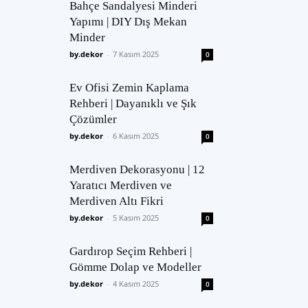
Bahçe Sandalyesi Minderi
Yapımı | DIY Dış Mekan
Minder
by.dekor
-
7 Kasım 2025
0
Ev Ofisi Zemin Kaplama
Rehberi | Dayanıklı ve Şık
Çözümler
by.dekor
-
6 Kasım 2025
0
Merdiven Dekorasyonu | 12
Yaratıcı Merdiven ve
Merdiven Altı Fikri
by.dekor
-
5 Kasım 2025
0
Gardırop Seçim Rehberi |
Gömme Dolap ve Modeller
by.dekor
-
4 Kasım 2025
0