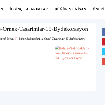
ON
İLGINÇ TASARIMLAR
DÜĞÜN VE NIŞAN
ÖNERI
ve-Ornek-Tasarimlar-15-Bydekorasyon
Keyifli Model
Bahce-Salincaklari-ve-Ornek-Tasarimlar-15-Bydekorasyon