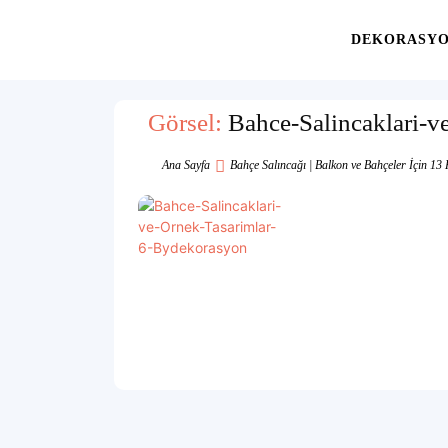
Yaşam
DEKORASY
Alanınıza
Görsel:
Bahce-Salincaklari-
Ana Sayfa
Bahçe Salıncağı | Balkon ve Bahçeler İçin 13 
İlham