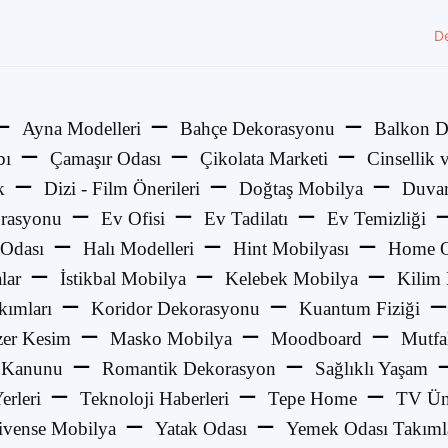
D
Ayna Modelleri
Bahçe Dekorasyonu
Balkon D
bı
Çamaşır Odası
Çikolata Marketi
Cinsellik v
k
Dizi - Film Önerileri
Doğtaş Mobilya
Duvar
rasyonu
Ev Ofisi
Ev Tadilatı
Ev Temizliği
Odası
Halı Modelleri
Hint Mobilyası
Home O
lar
İstikbal Mobilya
Kelebek Mobilya
Kilim
kımları
Koridor Dekorasyonu
Kuantum Fiziği
zer Kesim
Masko Mobilya
Moodboard
Mutfa
 Kanunu
Romantik Dekorasyon
Sağlıklı Yaşam
Yerleri
Teknoloji Haberleri
Tepe Home
TV Üni
ivense Mobilya
Yatak Odası
Yemek Odası Takıml