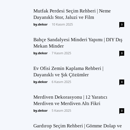
Mutfak Perdesi Seçim Rehberi | Neme
Dayanıklı Stor, Jaluzi ve Film
by.dekor
-
10 Kasım 2025
0
Bahçe Sandalyesi Minderi Yapımı | DIY Dış
Mekan Minder
by.dekor
-
7 Kasım 2025
0
Ev Ofisi Zemin Kaplama Rehberi |
Dayanıklı ve Şık Çözümler
by.dekor
-
6 Kasım 2025
0
Merdiven Dekorasyonu | 12 Yaratıcı
Merdiven ve Merdiven Altı Fikri
by.dekor
-
5 Kasım 2025
0
Gardırop Seçim Rehberi | Gömme Dolap ve