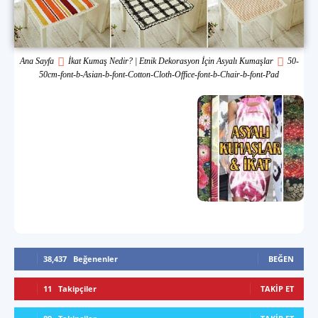
Ana Sayfa
İkat Kumaş Nedir? | Etnik Dekorasyon İçin Asyalı Kumaşlar
50-
50cm-font-b-Asian-b-font-Cotton-Cloth-Office-font-b-Chair-b-font-Pad
38,437
Beğenenler
BEĞEN
11
Takipçiler
TAKIP ET