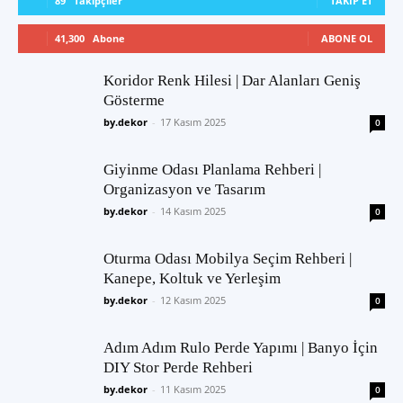
89
Takipçiler
TAKIP ET
41,300
Abone
ABONE OL
Koridor Renk Hilesi | Dar Alanları Geniş
Gösterme
by.dekor
-
17 Kasım 2025
0
Giyinme Odası Planlama Rehberi |
Organizasyon ve Tasarım
by.dekor
-
14 Kasım 2025
0
Oturma Odası Mobilya Seçim Rehberi |
Kanepe, Koltuk ve Yerleşim
by.dekor
-
12 Kasım 2025
0
Adım Adım Rulo Perde Yapımı | Banyo İçin
DIY Stor Perde Rehberi
by.dekor
-
11 Kasım 2025
0