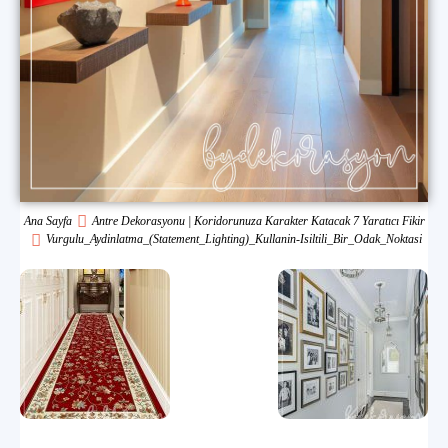
Ana Sayfa
Antre Dekorasyonu | Koridorunuza Karakter Katacak 7 Yaratıcı Fikir
Vurgulu_Aydinlatma_(Statement_Lighting)_Kullanin-Isiltili_Bir_Odak_Noktasi