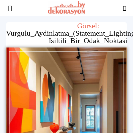
Yaşam
Görsel:
Vurgulu_Aydinlatma_(Statement_Lightin
Alanınıza
Isiltili_Bir_Odak_Noktasi
İlham