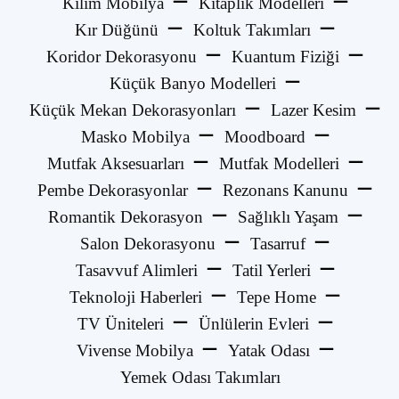
Kilim Mobilya
Kitaplık Modelleri
Kır Düğünü
Koltuk Takımları
Koridor Dekorasyonu
Kuantum Fiziği
Küçük Banyo Modelleri
Küçük Mekan Dekorasyonları
Lazer Kesim
Masko Mobilya
Moodboard
Mutfak Aksesuarları
Mutfak Modelleri
Pembe Dekorasyonlar
Rezonans Kanunu
Romantik Dekorasyon
Sağlıklı Yaşam
Salon Dekorasyonu
Tasarruf
Tasavvuf Alimleri
Tatil Yerleri
Teknoloji Haberleri
Tepe Home
TV Üniteleri
Ünlülerin Evleri
Vivense Mobilya
Yatak Odası
Yemek Odası Takımları