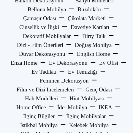
Balkon Dekorasyonu
Banyo Modelleri
Bellona Mobilya
Buzdolabı
Çamaşır Odası
Çikolata Marketi
Cinsellik ve İlişki
Davetiye Kartları
Dekoratif Mobilyalar
Dirty Talk
Dizi - Film Önerileri
Doğtaş Mobilya
Duvar Dekorasyonu
English Home
Enza Home
Ev Dekorasyonu
Ev Ofisi
Ev Tadilatı
Ev Temizliği
Feminen Dekorasyon
Film ve Dizi İncelemeleri
Genç Odası
Halı Modelleri
Hint Mobilyası
Home Office
İder Mobilya
IKEA
İlginç Bilgiler
İlginç Mobilyalar
İstikbal Mobilya
Kelebek Mobilya