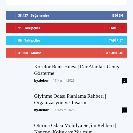
38,437
Beğenenler
BEĞEN
11
Takipçiler
TAKIP ET
89
Takipçiler
TAKIP ET
41,300
Abone
ABONE OL
Koridor Renk Hilesi | Dar Alanları Geniş
Gösterme
by.dekor
-
17 Kasım 2025
0
Giyinme Odası Planlama Rehberi |
Organizasyon ve Tasarım
by.dekor
-
14 Kasım 2025
0
Oturma Odası Mobilya Seçim Rehberi |
Kanepe, Koltuk ve Yerleşim