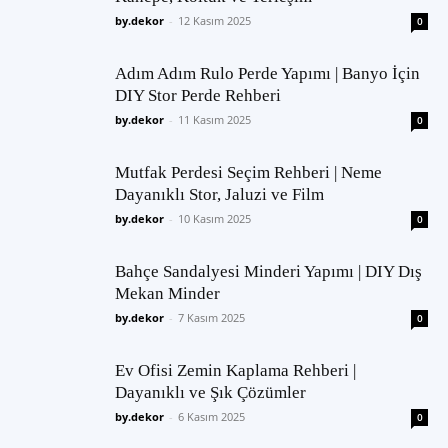
by.dekor
-
12 Kasım 2025
0
Adım Adım Rulo Perde Yapımı | Banyo İçin
DIY Stor Perde Rehberi
by.dekor
-
11 Kasım 2025
0
Mutfak Perdesi Seçim Rehberi | Neme
Dayanıklı Stor, Jaluzi ve Film
by.dekor
-
10 Kasım 2025
0
Bahçe Sandalyesi Minderi Yapımı | DIY Dış
Mekan Minder
by.dekor
-
7 Kasım 2025
0
Ev Ofisi Zemin Kaplama Rehberi |
Dayanıklı ve Şık Çözümler
by.dekor
-
6 Kasım 2025
0