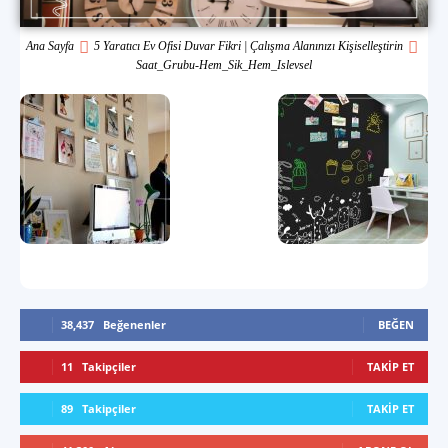
Ana Sayfa
5 Yaratıcı Ev Ofisi Duvar Fikri | Çalışma Alanınızı Kişiselleştirin
Saat_Grubu-Hem_Sik_Hem_Islevsel
38,437
Beğenenler
BEĞEN
11
Takipçiler
TAKIP ET
89
Takipçiler
TAKIP ET