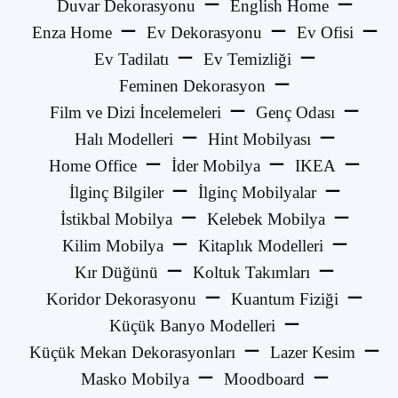
Duvar Dekorasyonu
English Home
Enza Home
Ev Dekorasyonu
Ev Ofisi
Ev Tadilatı
Ev Temizliği
Feminen Dekorasyon
Film ve Dizi İncelemeleri
Genç Odası
Halı Modelleri
Hint Mobilyası
Home Office
İder Mobilya
IKEA
İlginç Bilgiler
İlginç Mobilyalar
İstikbal Mobilya
Kelebek Mobilya
Kilim Mobilya
Kitaplık Modelleri
Kır Düğünü
Koltuk Takımları
Koridor Dekorasyonu
Kuantum Fiziği
Küçük Banyo Modelleri
Küçük Mekan Dekorasyonları
Lazer Kesim
Masko Mobilya
Moodboard