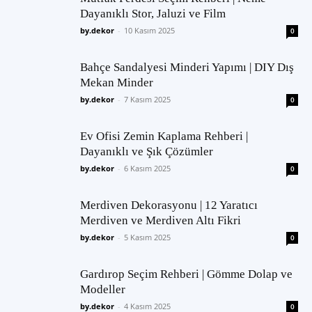
Dayanıklı Stor, Jaluzi ve Film
by.dekor
-
10 Kasım 2025
0
Bahçe Sandalyesi Minderi Yapımı | DIY Dış
Mekan Minder
by.dekor
-
7 Kasım 2025
0
Ev Ofisi Zemin Kaplama Rehberi |
Dayanıklı ve Şık Çözümler
by.dekor
-
6 Kasım 2025
0
Merdiven Dekorasyonu | 12 Yaratıcı
Merdiven ve Merdiven Altı Fikri
by.dekor
-
5 Kasım 2025
0
Gardırop Seçim Rehberi | Gömme Dolap ve
Modeller
by.dekor
-
4 Kasım 2025
0