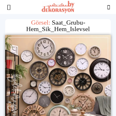
Yaşam
Görsel:
Saat_Grubu-
Hem_Sik_Hem_Islevsel
Alanınıza
İlham