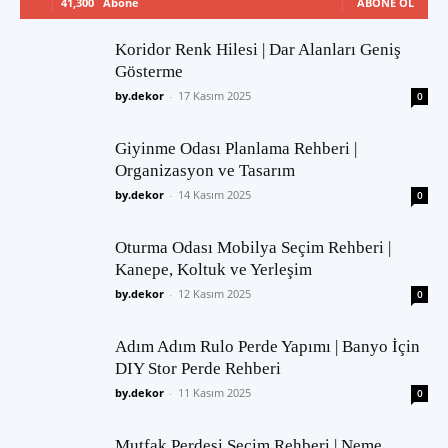
41,300
Abone
ABONE OL
Koridor Renk Hilesi | Dar Alanları Geniş
Gösterme
by.dekor
-
17 Kasım 2025
0
Giyinme Odası Planlama Rehberi |
Organizasyon ve Tasarım
by.dekor
-
14 Kasım 2025
0
Oturma Odası Mobilya Seçim Rehberi |
Kanepe, Koltuk ve Yerleşim
by.dekor
-
12 Kasım 2025
0
Adım Adım Rulo Perde Yapımı | Banyo İçin
DIY Stor Perde Rehberi
by.dekor
-
11 Kasım 2025
0
Mutfak Perdesi Seçim Rehberi | Neme