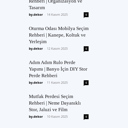
Rehberi | Organizasyon ve
Tasarım
by.dekor
-
14 Kasım 2025
0
Oturma Odası Mobilya Seçim
Rehberi | Kanepe, Koltuk ve
Yerleşim
by.dekor
-
12 Kasım 2025
0
Adım Adım Rulo Perde
Yapımı | Banyo İçin DIY Stor
Perde Rehberi
by.dekor
-
11 Kasım 2025
0
Mutfak Perdesi Seçim
Rehberi | Neme Dayanıklı
Stor, Jaluzi ve Film
by.dekor
-
10 Kasım 2025
0