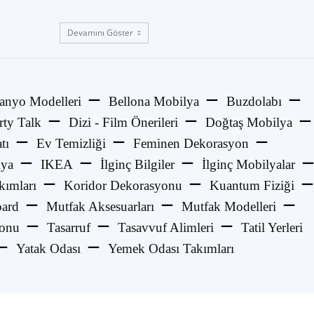
Devamını Göster
anyo Modelleri
Bellona Mobilya
Buzdolabı
rty Talk
Dizi - Film Önerileri
Doğtaş Mobilya
tı
Ev Temizliği
Feminen Dekorasyon
lya
IKEA
İlginç Bilgiler
İlginç Mobilyalar
kımları
Koridor Dekorasyonu
Kuantum Fiziği
ard
Mutfak Aksesuarları
Mutfak Modelleri
yonu
Tasarruf
Tasavvuf Alimleri
Tatil Yerleri
Yatak Odası
Yemek Odası Takımları