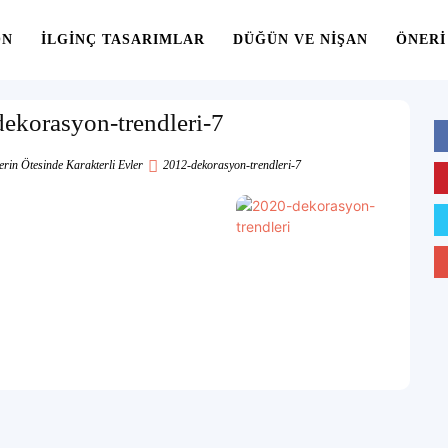
ON
İLGINÇ TASARIMLAR
DÜĞÜN VE NIŞAN
ÖNERI
ekorasyon-trendleri-7
erin Ötesinde Karakterli Evler
2012-dekorasyon-trendleri-7