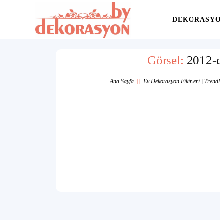
Yaşam
DEKORASY
Alanınıza
Görsel:
2012-d
Ana Sayfa
Ev Dekorasyon Fikirleri | Trendl
İlham