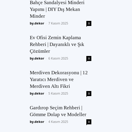
Bahçe Sandalyesi Minderi
Yapımı | DIY Dış Mekan
Minder
by.dekor
-
7 Kasım 2025
0
Ev Ofisi Zemin Kaplama
Rehberi | Dayanıklı ve Şık
Çözümler
by.dekor
-
6 Kasım 2025
0
Merdiven Dekorasyonu | 12
Yaratıcı Merdiven ve
Merdiven Altı Fikri
by.dekor
-
5 Kasım 2025
0
Gardırop Seçim Rehberi |
Gömme Dolap ve Modeller
by.dekor
-
4 Kasım 2025
0