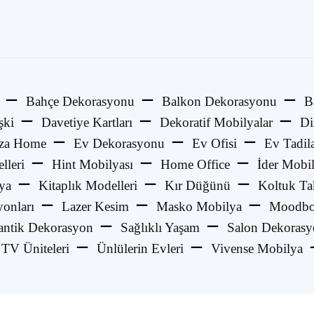
Bahçe Dekorasyonu
Balkon Dekorasyonu
B
şki
Davetiye Kartları
Dekoratif Mobilyalar
Di
za Home
Ev Dekorasyonu
Ev Ofisi
Ev Tadila
lleri
Hint Mobilyası
Home Office
İder Mobi
ya
Kitaplık Modelleri
Kır Düğünü
Koltuk Ta
onları
Lazer Kesim
Masko Mobilya
Moodbo
ntik Dekorasyon
Sağlıklı Yaşam
Salon Dekoras
TV Üniteleri
Ünlülerin Evleri
Vivense Mobilya