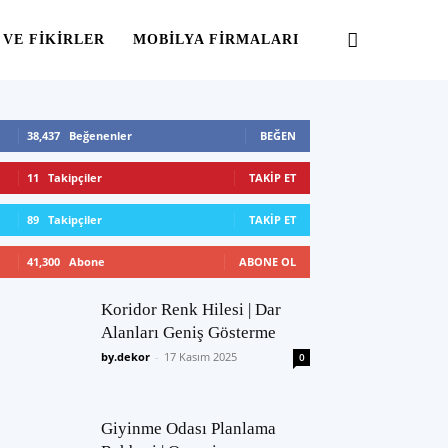
 VE FIKIRLER
MOBILYA FIRMALARI
38,437
Beğenenler
BEĞEN
11
Takipçiler
TAKIP ET
89
Takipçiler
TAKIP ET
41,300
Abone
ABONE OL
Koridor Renk Hilesi | Dar
Alanları Geniş Gösterme
by.dekor
-
17 Kasım 2025
0
Giyinme Odası Planlama